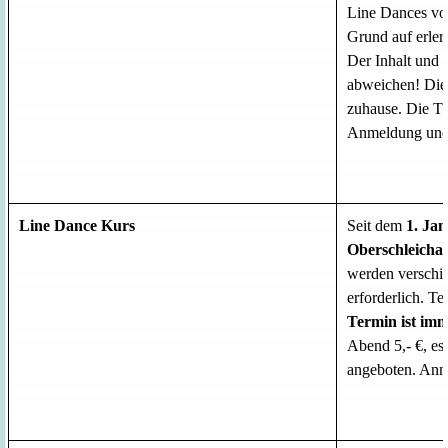
Line Dances vom
Grund auf erler
Der Inhalt und
abweichen!
Die
zuhause. Die Tä
Anmeldung und 
Line Dance Kurs
Seit dem
1. Ja
Oberschleicha
werden verschie
erforderlich. T
Termin ist im
Abend 5,- €, es
angeboten.
Anme