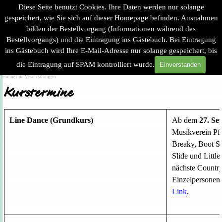
Direkt zum Seiteninhalt
Diese Seite benutzt Cookies. Ihre Daten werden nur solange
gespeichert, wie Sie sich auf dieser Homepage befinden. Ausnahmen
bilden der Bestellvorgang (Informationen während des
Bestellvorgangs) und die Eintragung ins Gästebuch. Bei Eintragung
ins Gästebuch wird Ihre E-Mail-Adresse nur solange gespeichert, bis
Menü überspringen
die Eintragung auf SPAM kontrolliert wurde.
Einverstanden
Suchen
Termine und Veranstaltungen
Kurstermine
Line Dance (Grundkurs)
Ab dem
27. Se
Musikverein Pf
Breaky, Boot S
Slide und Little
nächste Country
Einzelpersonen 
Link
.