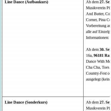
Line Dance (Aufbaukurs)
Ab dem
27. Se
Musikverein Pf
And Butter, Co
Corner, Pina C
Vorbereitung au
alle auf Einzel
Informationen:
Ab dem
30. Se
16a,
96181 Rau
Dance With Me,
Cha Cha, Toes
Country-Fest od
ausgelegt (kein
Line Dance (Sonderkurs)
Ab dem
27. Se
Musikverein Pf